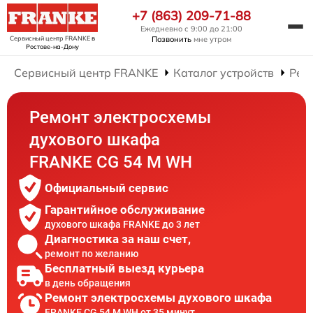
+7 (863) 209-71-88
Ежедневно с 9:00 до 21:00
Сервисный центр FRANKE
в
Позвонить
мне утром
Ростове-на-Дону
Сервисный центр FRANKE
Каталог устройств
Рем
Ремонт электросхемы
духового шкафа
FRANKE CG 54 M WH
Официальный сервис
Гарантийное обслуживание
духового шкафа FRANKE до 3 лет
Диагностика за наш счет,
ремонт по желанию
Бесплатный выезд курьера
в день обращения
Ремонт электросхемы духового шкафа
FRANKE CG 54 M WH от 35 минут