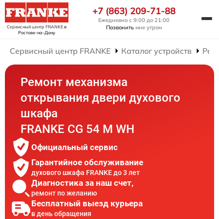
+7 (863) 209-71-88
Ежедневно с 9:00 до 21:00
Сервисный центр FRANKE
в
Позвонить
мне утром
Ростове-на-Дону
Сервисный центр FRANKE
Каталог устройств
Рем
Ремонт механизма
открывания двери духового
шкафа
FRANKE CG 54 M WH
Официальный сервис
Гарантийное обслуживание
духового шкафа FRANKE до 3 лет
Диагностика за наш счет,
ремонт по желанию
Бесплатный выезд курьера
в день обращения