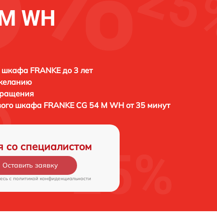
 M WH
 шкафа FRANKE до 3 лет
 желанию
бращения
вого шкафа
FRANKE CG 54 M WH от 35 минут
я со специалистом
Оставить заявку
есь c
политикой конфиденциальности