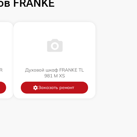
ов FRANKE
R
Духовой шкаф FRANKE TL
981 M XS
Заказать ремонт