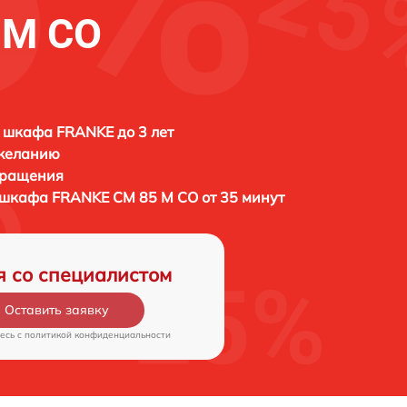
 M CO
 шкафа FRANKE до 3 лет
 желанию
бращения
о шкафа
FRANKE CM 85 M CO от 35 минут
я со специалистом
Оставить заявку
есь c
политикой конфиденциальности