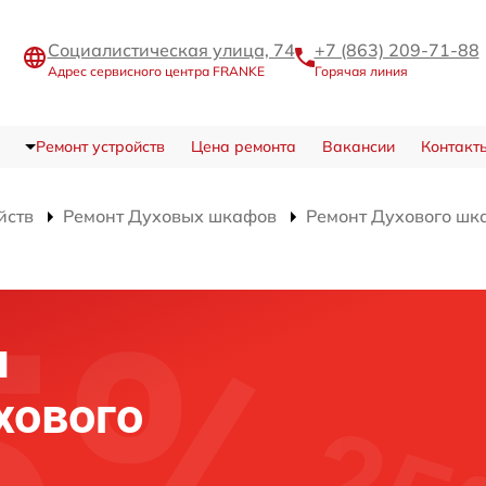
Социалистическая улица, 74
+7 (863) 209-71-88
Адрес сервисного центра FRANKE
Горячая линия
Ремонт устройств
Цена ремонта
Вакансии
Контакт
йств
Ремонт Духовых шкафов
Ремонт Духового шк
я
хового