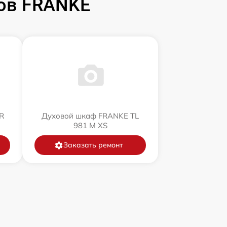
ов FRANKE
R
Духовой шкаф FRANKE TL
981 M XS
Заказать ремонт