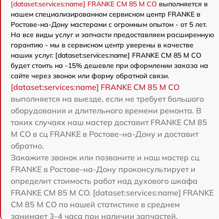
[dataset:services:name] FRANKE CM 85 M CO
выполняется в
нашем специализированном сервисном центр FRANKE в
Ростове-на-Дону мастерами с огромным опытом - от 5 лет.
На все виды услуг и запчасти предоставляем расширенную
гарантию - мы в сервисном центр уверены в качестве
наших услуг. [dataset:services:name] FRANKE CM 85 M CO
будет стоить на -15% дешевле при оформлении заказа на
сайте через звонок или форму обратной связи.
[dataset:services:name] FRANKE CM 85 M CO
выполняется на выезде, если не требует большого
оборудования и длительного времени ремонта. В
таких случаях наш мастер доставит FRANKE CM 85
M CO в сц FRANKE в Ростове-на-Дону и доставит
обратно.
Закажите звонок или позвоните и наш мастер сц
FRANKE в Ростове-на-Дону проконсультирует и
определит стоимость работ над духового шкафа
FRANKE CM 85 M CO. [dataset:services:name] FRANKE
CM 85 M CO по нашей статистике в среднем
занимает 3-4 часа при наличии запчастей.