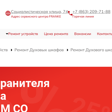
Социалистическая улица, 74
+7 (863) 209-71-88
Адрес сервисного центра FRANKE
Горячая линия
Ремонт устройств
Цена ремонта
Вакансии
Контакт
йств
Ремонт Духовых шкафов
Ремонт Духового шк
хранителя
фа
 M CO