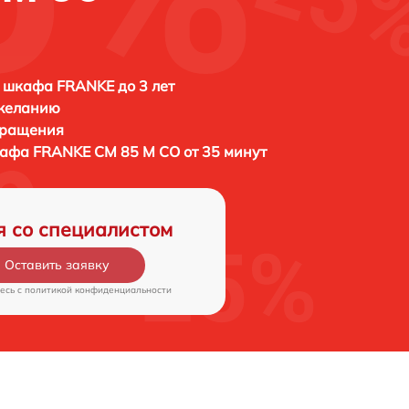
 шкафа FRANKE до 3 лет
 желанию
бращения
кафа
FRANKE CM 85 M CO от 35 минут
я со специалистом
Оставить заявку
есь c
политикой конфиденциальности