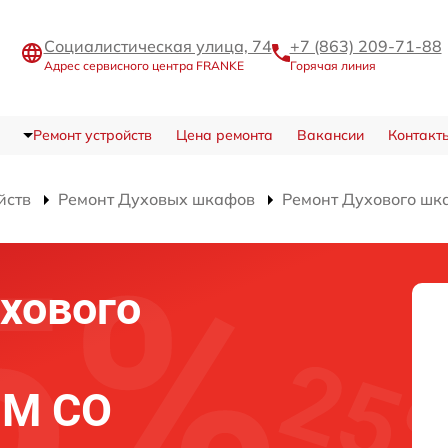
Социалистическая улица, 74
+7 (863) 209-71-88
Адрес сервисного центра FRANKE
Горячая линия
Ремонт устройств
Цена ремонта
Вакансии
Контакт
йств
Ремонт Духовых шкафов
Ремонт Духового шк
хового
 M CO