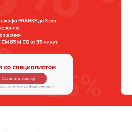
 шкафа FRANKE до 3 лет
 желанию
бращения
CM 85 M CO от 35 минут
я со специалистом
Оставить заявку
есь c
политикой конфиденциальности