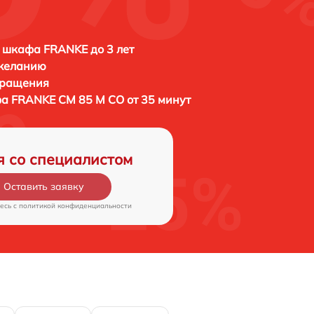
 шкафа FRANKE до 3 лет
 желанию
бращения
фа
FRANKE CM 85 M CO от 35 минут
я со специалистом
Оставить заявку
есь c
политикой конфиденциальности