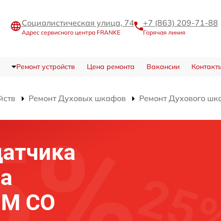
Социалистическая улица, 74
+7 (863) 209-71-88
Адрес сервисного центра FRANKE
Горячая линия
Ремонт устройств
Цена ремонта
Вакансии
Контакт
йств
Ремонт Духовых шкафов
Ремонт Духового шк
датчика
фа
 M CO