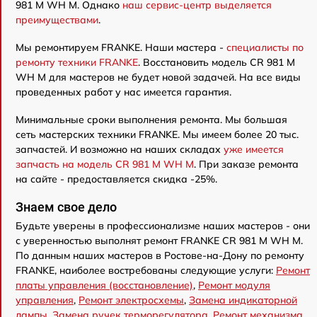
981 M WH M. Однако
наш сервис-центр выделяется
преимуществами
.
Мы ремонтируем FRANKE. Наши мастера -
специалисты по
ремонту техники FRANKE
. Восстановить модель CR 981 M
WH M для мастеров не будет новой задачей. На все виды
проведенных работ у нас имеется гарантия.
Минимальные сроки выполнения ремонта. Мы большая
сеть мастерских техники FRANKE. Мы имеем более 20 тыс.
запчастей. И возможно на наших складах
уже имеется
запчасть на модель CR 981 M WH M
. При заказе ремонта
на сайте - предоставляется скидка -25%.
Знаем свое дело
Будьте уверены в профессионализме наших мастеров - они
с уверенностью выполнят ремонт FRANKE CR 981 M WH M.
По данным наших мастеров в Ростове-на-Дону по ремонту
FRANKE, наиболее востребованы следующие услуги:
Ремонт
платы управления (восстановление)
,
Ремонт модуля
управления
,
Ремонт электросхемы
,
Замена индикаторной
лампы
,
Замена ручек терморегулятора
,
Ремонт механизма