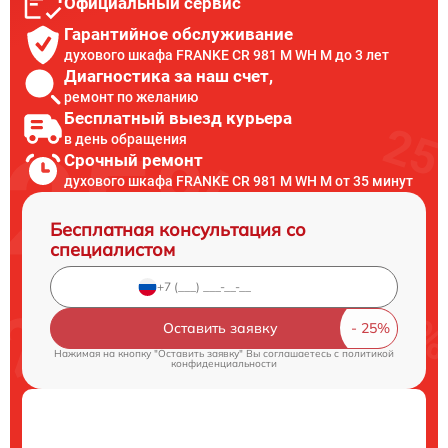
Официальный сервис
Гарантийное обслуживание
духового шкафа FRANKE CR 981 M WH M до 3 лет
Диагностика за наш счет,
ремонт по желанию
Бесплатный выезд курьера
в день обращения
Срочный ремонт
духового шкафа FRANKE CR 981 M WH M от 35 минут
Бесплатная консультация со
специалистом
Оставить заявку
Нажимая на кнопку "Оставить заявку" Вы соглашаетесь c
политикой
конфиденциальности