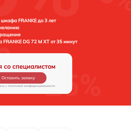
 шкафа FRANKE до 3 лет
 желанию
бращения
фа
FRANKE DG 72 M XT от 35 минут
я со специалистом
Оставить заявку
есь c
политикой конфиденциальности