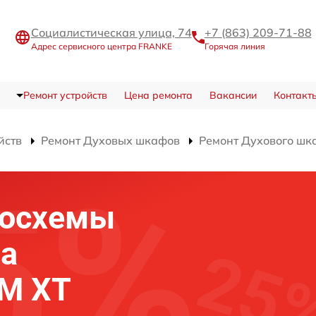
Социалистическая улица, 74
+7 (863) 209-71-88
Адрес сервисного центра FRANKE
Горячая линия
Ремонт устройств
Цена ремонта
Вакансии
Контакт
йств
Ремонт Духовых шкафов
Ремонт Духового шк
росхемы
фа
 M XT