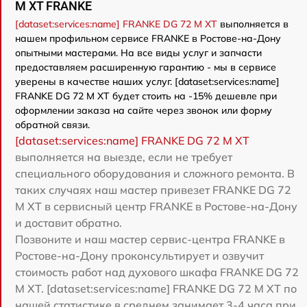
M XT FRANKE
[dataset:services:name] FRANKE DG 72 M XT
выполняется в
нашем профильном сервисе FRANKE в Ростове-на-Дону
опытными мастерами. На все виды услуг и запчасти
предоставляем расширенную гарантию - мы в сервисе
уверены в качестве наших услуг. [dataset:services:name]
FRANKE DG 72 M XT будет стоить на -15% дешевле при
оформлении заказа на сайте через звонок или форму
обратной связи.
[dataset:services:name] FRANKE DG 72 M XT
выполняется на выезде, если не требует
специального оборудования и сложного ремонта. В
таких случаях наш мастер привезет FRANKE DG 72
M XT в сервисный центр FRANKE в Ростове-на-Дону
и доставит обратно.
Позвоните и наш мастер сервис-центра FRANKE в
Ростове-на-Дону проконсультирует и озвучит
стоимость работ над духового шкафа FRANKE DG 72
M XT. [dataset:services:name] FRANKE DG 72 M XT по
нашей статистике в среднем занимает 3-4 часа при