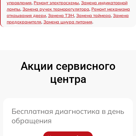
управления
,
Ремонт электросхемы
,
Замена индикаторной
лампы
,
Замена ручек терморегулятора
,
Ремонт механизма
открывания двери
,
Замена ТЭН
,
Замена таймера
,
Замена
предохранителя
,
Замена шнура питания
.
Акции сервисного
центра
Бесплатная диагностика в день
обращения