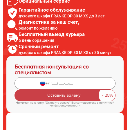
Официальный сервис
Гарантийное обслуживание
духового шкафа FRANKE DP 80 M XS до 3 лет
Диагностика за наш счет,
ремонт по желанию
Бесплатный выезд курьера
в день обращения
Срочный ремонт
духового шкафа FRANKE DP 80 M XS от 35 минут
Бесплатная консультация со
специалистом
Оставить заявку
Нажимая на кнопку "Оставить заявку" Вы соглашаетесь c
политикой
конфиденциальности