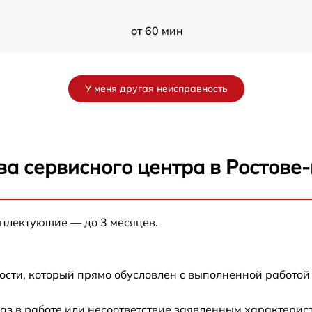
от 60 мин
от 60 мин
У меня другая неисправность
от 60 мин
OA
от 60 мин
ва сервисного центра в Ростове
A
от 60 мин
мплектующие — до 3 месяцев.
от 60 мин
M
от 60 мин
ости, который прямо обусловлен с выполненной работой
аз в работе или несоответствие заявленным характери