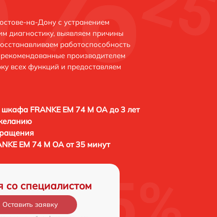
остове-на-Дону с устранением
м диагностику, выявляем причины
восстанавливаем работоспособность
и рекомендованные производителем
рку всех функций и предоставляем
 шкафа FRANKE EM 74 M OA до 3 лет
 желанию
бращения
NKE EM 74 M OA от 35 минут
я со специалистом
Оставить заявку