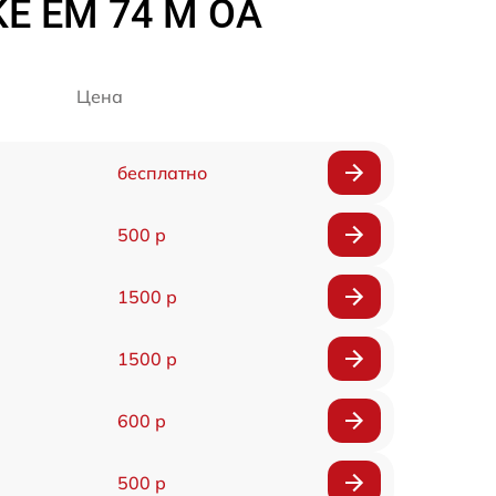
KE EM 74 M OA
Цена
бесплатно
500 р
1500 р
1500 р
600 р
500 р