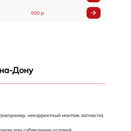
500 р
1200 р
500 р
700 р
-на-Дону
500 р
900 р
1500 р
 (например, некорректный монтаж запчасти).
стикам при соблюдении условий