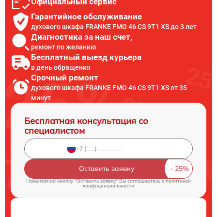
Официальный сервис
Гарантийное обслуживание
духового шкафа FRANKE FMO 46 CS 9T1 XS до 3 лет
Диагностика за наш счет,
ремонт по желанию
Бесплатный выезд курьера
в день обращения
Срочный ремонт
духового шкафа FRANKE FMO 46 CS 9T1 XS от 35
минут
Бесплатная консультация со
специалистом
Оставить заявку
Нажимая на кнопку "Оставить заявку" Вы соглашаетесь c
политикой
конфиденциальности