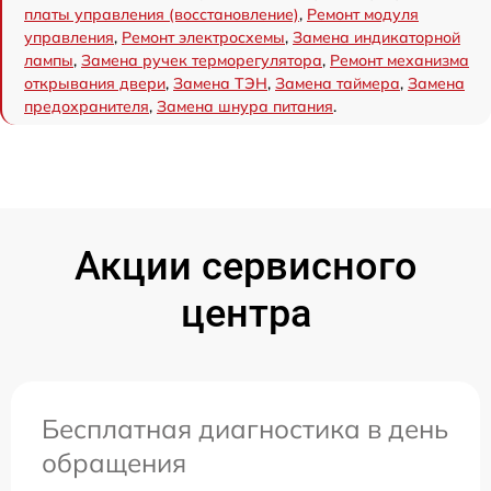
платы управления (восстановление)
,
Ремонт модуля
управления
,
Ремонт электросхемы
,
Замена индикаторной
лампы
,
Замена ручек терморегулятора
,
Ремонт механизма
открывания двери
,
Замена ТЭН
,
Замена таймера
,
Замена
предохранителя
,
Замена шнура питания
.
Акции сервисного
центра
Бесплатная диагностика в день
обращения