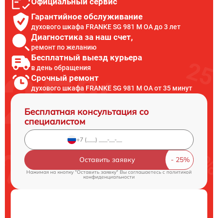
Официальный сервис
Гарантийное обслуживание
духового шкафа FRANKE SG 981 M OA до 3 лет
Диагностика за наш счет,
ремонт по желанию
Бесплатный выезд курьера
в день обращения
Срочный ремонт
духового шкафа FRANKE SG 981 M OA от 35 минут
Бесплатная консультация со
специалистом
Оставить заявку
Нажимая на кнопку "Оставить заявку" Вы соглашаетесь c
политикой
конфиденциальности