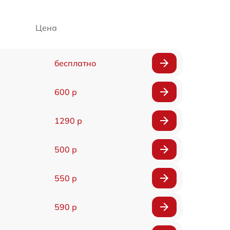
Цена
бесплатно
600 р
1290 р
500 р
550 р
590 р