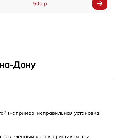
500 р
650 р
500 р
650 р
-на-Дону
710 р
590 р
650 р
той (например, неправильная установка
800 р
ие заявленным характеристикам при