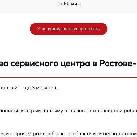
от 60 мин
от 60 мин
У меня другая неисправность
D
от 60 мин
D
от 60 мин
ва сервисного центра в Ростове
S
от 60 мин
 детали — до 3 месяцев.
от 60 мин
D
от 60 мин
авности, который напрямую связан с выполненной рабо
от 60 мин
из строя, утрата работоспособности или несоответств