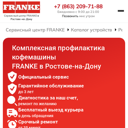
+7 (863) 209-71-88
Ежедневно с 9:00 до 21:00
Сервисный центр FRANKE
в
Позвонить
мне утром
Ростове-на-Дону
Сервисный центр FRANKE
Каталог устройств
Рем
Комплексная профилактика
кофемашины
FRANKE в Ростове-на-Дону
Официальный сервис
Гарантийное обслуживание
до 3 лет
Диагностика за наш счет,
ремонт по желанию
Бесплатный выезд курьера
в день обращения
Срочный ремонт
от 35 минут