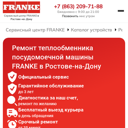
+7 (863) 209-71-88
Ежедневно с 9:00 до 21:00
Сервисный центр FRANKE
в
Позвонить
мне утром
Ростове-на-Дону
Сервисный центр FRANKE
Каталог устройств
Рем
Ремонт теплообменника
посудомоечной машины
FRANKE в Ростове-на-Дону
Официальный сервис
Гарантийное обслуживание
до 3 лет
Диагностика за наш счет,
ремонт по желанию
Бесплатный выезд курьера
в день обращения
Срочный ремонт
от 35 минут