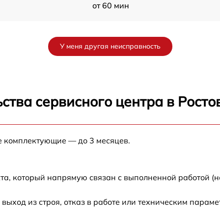
от 60 мин
от 60 мин
У меня другая неисправность
от 60 мин
от 60 мин
ства сервисного центра в Росто
от 60 мин
е комплектующие — до 3 месяцев.
от 60 мин
от 60 мин
та, который напрямую связан с выполненной работой (н
ыход из строя, отказ в работе или техническим парам
от 60 мин