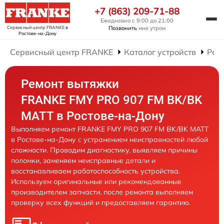
+7 (863) 209-71-88
Ежедневно с 9:00 до 21:00
Сервисный центр FRANKE
в
Позвонить
мне утром
Ростове-на-Дону
Сервисный центр FRANKE
Каталог устройств
Рем
Ремонт вытяжки
FRANKE FMY PRO 907 FM BK/BK
MATT в Ростове-на-Дону
Выполняем ремонт FRANKE FMY PRO 907 FM BK/BK MATT
в Ростове-на-Дону с устранением неисправностей любой
сложности. Проводим диагностику, выявляем причины
поломки, заменяем неисправные детали и
восстанавливаем работоспособность устройства.
Используем оригинальные или рекомендованные
производителем запчасти, после ремонта выполняем
проверку всех функций и предоставляем гарантию.