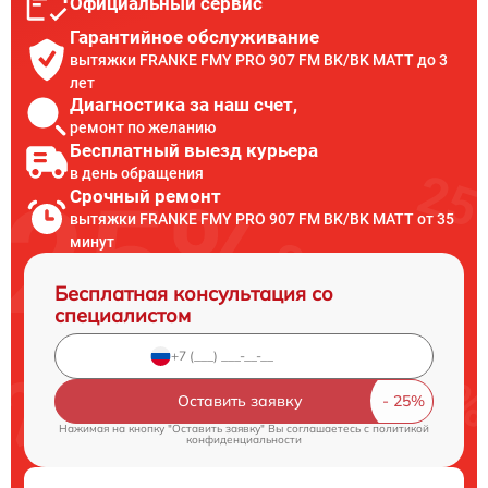
Официальный сервис
Гарантийное обслуживание
вытяжки FRANKE FMY PRO 907 FM BK/BK MATT до 3
лет
Диагностика за наш счет,
ремонт по желанию
Бесплатный выезд курьера
в день обращения
Срочный ремонт
вытяжки FRANKE FMY PRO 907 FM BK/BK MATT от 35
минут
Бесплатная консультация со
специалистом
Оставить заявку
Нажимая на кнопку "Оставить заявку" Вы соглашаетесь c
политикой
конфиденциальности