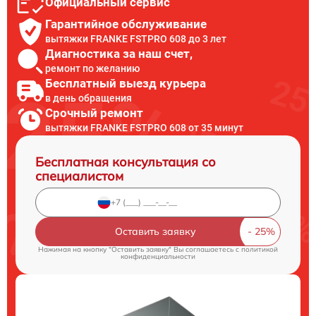
Официальный сервис
Гарантийное обслуживание
вытяжки FRANKE FSTPRO 608 до 3 лет
Диагностика за наш счет,
ремонт по желанию
Бесплатный выезд курьера
в день обращения
Срочный ремонт
вытяжки FRANKE FSTPRO 608 от 35 минут
Бесплатная консультация со
специалистом
Оставить заявку
Нажимая на кнопку "Оставить заявку" Вы соглашаетесь c
политикой
конфиденциальности