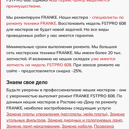
FSTPRO 608. Однако
наш сервис-центр выделяется
преимуществами
.
Мы ремонтируем FRANKE. Наши мастера -
специалисты по
ремонту техники FRANKE
. Восстановить модель FSTPRO 608
для мастеров не будет новой задачей. На все виды
проведенных работ у нас имеется гарантия.
Минимальные сроки выполнения ремонта. Мы большая
сеть мастерских техники FRANKE. Мы имеем более 20 тыс.
запчастей. И возможно на наших складах
уже имеется
запчасть на модель FSTPRO 608
. При заказе ремонта на
сайте - предоставляется скидка -25%.
Знаем свое дело
Будьте уверены в профессионализме наших мастеров - они
с уверенностью выполнят ремонт FRANKE FSTPRO 608. По
данным наших мастеров в Ростове-на-Дону по ремонту
FRANKE, наиболее востребованы следующие услуги:
Замена платы управления (мат.платы, мейн платы)
,
Замена
угольных фильтров
,
Замена диодных и галогеновых ламп
,
Замена ламп накаливания
,
Замена кабеля
,
Проверка