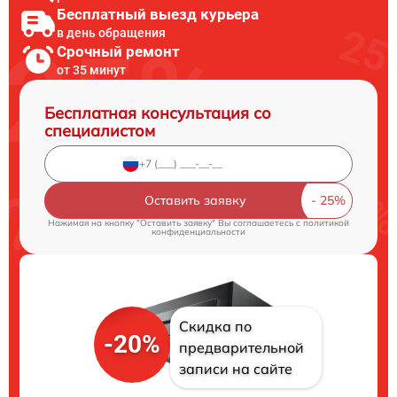
Бесплатный выезд курьера
в день обращения
Срочный ремонт
от 35 минут
Бесплатная консультация со
специалистом
Оставить заявку
Нажимая на кнопку "Оставить заявку" Вы соглашаетесь c
политикой
конфиденциальности
Скидка по
-20%
предварительной
записи на сайте